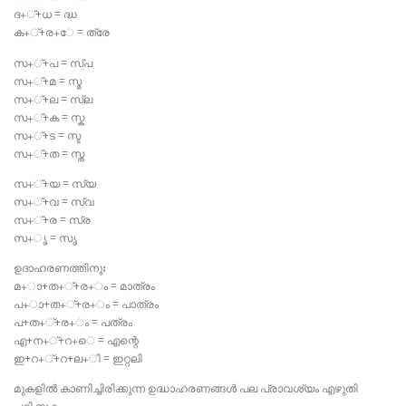
ദ+്+ധ = ദ്ധ
ക+്+ര+േ = ത്രേ
സ+്+പ = സ്പ
സ+്+മ = സ്മ
സ+്+ല = സ്ല
സ+്+ക = സ്ക
സ+്+ട = സ്ട
സ+്+ത = സ്ത
സ+്+യ = സ്യ
സ+്+വ = സ്വ
സ+്+ര = സ്ര
സ+ൃ = സൃ
ഉദാഹരണത്തിനുഃ
മ+ാ+ത+്+ര+ം = മാത്രം
പ+ാ+ത+്+ര+ം = പാത്രം
പ+ത+്+ര+ം = പത്രം
എ+ന+്+റ+െ = എന്റെ
ഇ+റ+്+റ+ല+ി = ഇറ്റലി
മുകളിൽ കാണിച്ചിരിക്കുന്ന ഉദ്ധാഹരണങ്ങൾ പല പ്രാവശ്യം എഴുതി