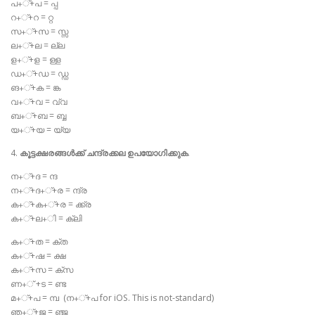
പ+്+പ = പ്പ
റ+്+റ = റ്റ
സ+്+സ = സ്സ
ല+്+ല = ല്ല
ള+്+ള = ള്ള
ഡ+്+ഡ = ഡ്ഡ
ങ+്+ക = ങ്ക
വ+്+വ = വ്വ
ബ+്+ബ = ബ്ബ
യ+്+യ = യ്യ
4.
കൂട്ടക്ഷരങ്ങൾക്ക് ചന്ദ്രക്കല ഉപയോഗിക്കുക
.
ന+്+ദ = ന്ദ
ന+്+ദ+്+ര = ന്ദ്ര
ക+്+ക+്+ര = ക്ക്ര
ക+്+ല+ി = ക്ലി
ക+്+ത = ക്ത
ക+്+ഷ = ക്ഷ
ക+്+സ = ക്സ
ണ+് +ട = ണ്ട
മ+്+പ = മ്പ (ന+്+പ for iOS. This is not-standard)
ഞ+്+ജ = ഞ്ജ