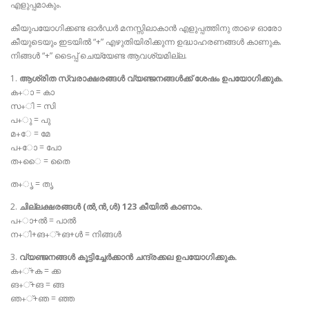
എളുപ്പമാകും.
കീയുപയോഗിക്കണ്ട ഓർഡർ മനസ്സിലാകാൻ എളുപ്പത്തിനു താഴെ ഓരോ
കീയുടെയും ഇടയിൽ “+” എഴുതിയിരിക്കുന്ന ഉദ്ധാഹരണങ്ങൾ കാണുക.
നിങ്ങൾ “+” ടൈപ്പ് ചെയ്യേണ്ട ആവശ്യമില്ല.
1.
ആശ്രിത സ്വരാക്ഷരങ്ങൾ വ്യഞ്ജനങ്ങൾക്ക് ശേഷം ഉപയോഗിക്കുക.
ക+ാ = കാ
സ+ി = സി
പ+ു = പു
മ+േ = മേ
പ+ോ = പോ
ത+ൈ = തൈ
ത+ൃ = തൃ
2.
ചില്ലക്ഷരങ്ങൾ (ൽ,ൻ,ൾ) 123 കീയിൽ കാണാം.
പ+ാ+ൽ = പാൽ
ന+ി+ങ+്+ങ+ൾ = നിങ്ങൾ
3.
വ്യഞ്ജനങ്ങൾ കൂട്ടിച്ചേർക്കാൻ ചന്ദ്രക്കല ഉപയോഗിക്കുക.
ക+്+ക = ക്ക
ങ+്+ങ = ങ്ങ
ഞ+്+ഞ = ഞ്ഞ