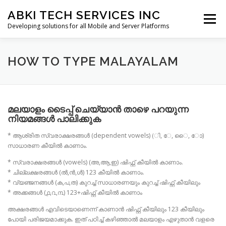
Skip
ABKI TECH SERVICES INC
to
Menu
content
Developing solutions for all Mobile and Server Platforms
OUR SERVICES
PRODUCTS
PRIVACY POLICY
HOW TO TYPE MALAYALAM
CONTACT US
മലയാളം ടൈപ്പ് ചെയ്യാൻ താഴെ പറയുന്ന
നിയമങ്ങൾ പാലിക്കുക
* ആശ്രിത സ്വരാക്ഷരങ്ങൾ (dependent vowels) (ി, േ, ൈ, ോ)
സാധാരണ കീയിൽ കാണാം.
* സ്വരാക്ഷരങ്ങൾ (vowels) (അ,ആ,ഇ) ഷിഫ്റ്റ് കീയിൽ കാണാം.
* ചില്ലക്ഷരങ്ങൾ (ൽ,ൻ,ൾ) 123 കീയിൽ കാണാം.
* വ്യഞ്ജനങ്ങൾ (ക,പ,ത) കുറച്ച് സാധാരണയും കുറച്ച് ഷിഫ്റ്റ്‌ കീയിലും
* അക്കങ്ങൾ (൧,൨,൩) 123+ഷിഫ്റ്റ് കീയിൽ കാണാം
അക്ഷരങ്ങൾ എവിടെയാണെന്ന് കാണാൻ ഷിഫ്റ്റ് കീയിലും 123 കീയിലും
പോയി പരിജയമാക്കുക. ഇത് പഠിച്ച് കഴിഞ്ഞാൽ മലയാളം എഴുതാൻ വളരെ